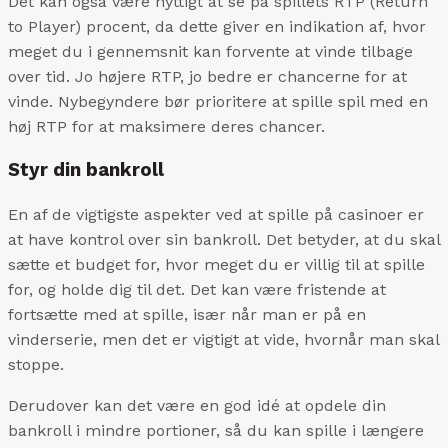
Det kan også være nyttigt at se på spillets RTP (Return
to Player) procent, da dette giver en indikation af, hvor
meget du i gennemsnit kan forvente at vinde tilbage
over tid. Jo højere RTP, jo bedre er chancerne for at
vinde. Nybegyndere bør prioritere at spille spil med en
høj RTP for at maksimere deres chancer.
Styr din bankroll
En af de vigtigste aspekter ved at spille på casinoer er
at have kontrol over sin bankroll. Det betyder, at du skal
sætte et budget for, hvor meget du er villig til at spille
for, og holde dig til det. Det kan være fristende at
fortsætte med at spille, især når man er på en
vinderserie, men det er vigtigt at vide, hvornår man skal
stoppe.
Derudover kan det være en god idé at opdele din
bankroll i mindre portioner, så du kan spille i længere