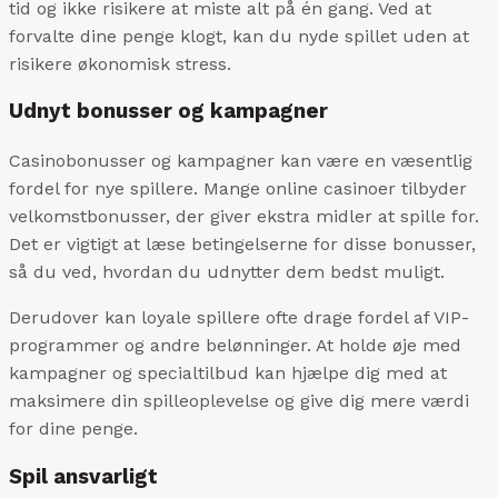
tid og ikke risikere at miste alt på én gang. Ved at
forvalte dine penge klogt, kan du nyde spillet uden at
risikere økonomisk stress.
Udnyt bonusser og kampagner
Casinobonusser og kampagner kan være en væsentlig
fordel for nye spillere. Mange online casinoer tilbyder
velkomstbonusser, der giver ekstra midler at spille for.
Det er vigtigt at læse betingelserne for disse bonusser,
så du ved, hvordan du udnytter dem bedst muligt.
Derudover kan loyale spillere ofte drage fordel af VIP-
programmer og andre belønninger. At holde øje med
kampagner og specialtilbud kan hjælpe dig med at
maksimere din spilleoplevelse og give dig mere værdi
for dine penge.
Spil ansvarligt