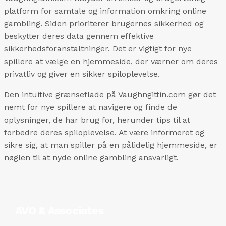
platform for samtale og information omkring online
gambling. Siden prioriterer brugernes sikkerhed og
beskytter deres data gennem effektive
sikkerhedsforanstaltninger. Det er vigtigt for nye
spillere at vælge en hjemmeside, der værner om deres
privatliv og giver en sikker spiloplevelse.
Den intuitive grænseflade på Vaughngittin.com gør det
nemt for nye spillere at navigere og finde de
oplysninger, de har brug for, herunder tips til at
forbedre deres spiloplevelse. At være informeret og
sikre sig, at man spiller på en pålidelig hjemmeside, er
nøglen til at nyde online gambling ansvarligt.
AVO & Associates