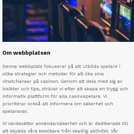
Om webbplatsen
Denna webbplats fokuserar på att utbilda spelare i
olika strategier och metoder för att öka sina
vinstchanser på casinon. Genom att dela med sig av
insikter och tips, strävar vi efter att skapa en trygg och
informativ plattform för alla casinospelare. Vi
prioriterar också att informera om säkerhet och
spelansvar.
Vi värdesätter användarsäkerhet och är dedikerade till
att skydda våra besökare från skadlig aktivitet. Vår