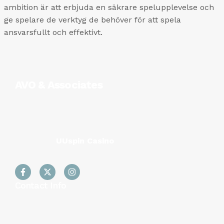
ambition är att erbjuda en säkrare spelupplevelse och
ge spelare de verktyg de behöver för att spela
ansvarsfullt och effektivt.
AVO & Associates
Welcome to AVO & Associates, your premier real
estate partner in
Washington DC, Virginia and
Maryland
UUspin Casino
.
Contact Info
1140 3rd St NE #405 Washington DC 20002