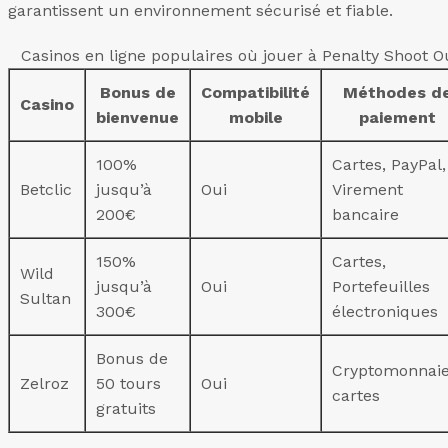
garantissent un environnement sécurisé et fiable.
Casinos en ligne populaires où jouer à Penalty Shoot O
Bonus de
Compatibilité
Méthodes d
Casino
bienvenue
mobile
paiement
100%
Cartes, PayPal,
Betclic
jusqu’à
Oui
Virement
200€
bancaire
150%
Cartes,
Wild
jusqu’à
Oui
Portefeuilles
Sultan
300€
électroniques
Bonus de
Cryptomonnaie
Zelroz
50 tours
Oui
cartes
gratuits