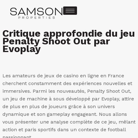
Critique approfondie du jeu
Penalty Shoot Out par
Evoplay
Les amateurs de jeux de casino en ligne en France
cherchent constamment des expériences nouvelles et
immersives. Parmi les nouveautés, Penalty Shoot Out,
un jeu de machine à sous développé par Evoplay, attire
de plus en plus de joueurs grâce à son univers
dynamique et son gameplay engageant. Nous allons
vous présenter une analyse complète de ce jeu, mêlant
action et paris sportifs dans un contexte de football
passionnant.