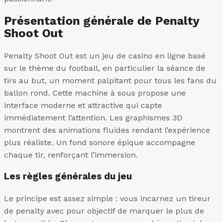
Présentation générale de Penalty
Shoot Out
Penalty Shoot Out est un jeu de casino en ligne basé
sur le thème du football, en particulier la séance de
tirs au but, un moment palpitant pour tous les fans du
ballon rond. Cette machine à sous propose une
interface moderne et attractive qui capte
immédiatement l’attention. Les graphismes 3D
montrent des animations fluides rendant l’expérience
plus réaliste. Un fond sonore épique accompagne
chaque tir, renforçant l’immersion.
Les règles générales du jeu
Le principe est assez simple : vous incarnez un tireur
de penalty avec pour objectif de marquer le plus de