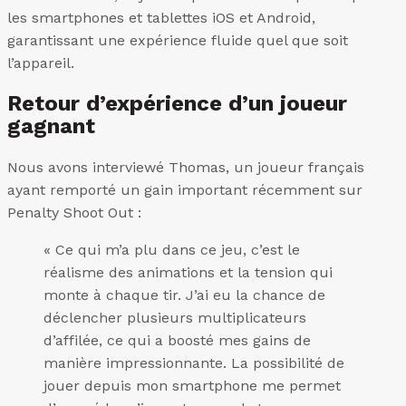
les smartphones et tablettes iOS et Android,
garantissant une expérience fluide quel que soit
l’appareil.
Retour d’expérience d’un joueur
gagnant
Nous avons interviewé Thomas, un joueur français
ayant remporté un gain important récemment sur
Penalty Shoot Out :
« Ce qui m’a plu dans ce jeu, c’est le
réalisme des animations et la tension qui
monte à chaque tir. J’ai eu la chance de
déclencher plusieurs multiplicateurs
d’affilée, ce qui a boosté mes gains de
manière impressionnante. La possibilité de
jouer depuis mon smartphone me permet