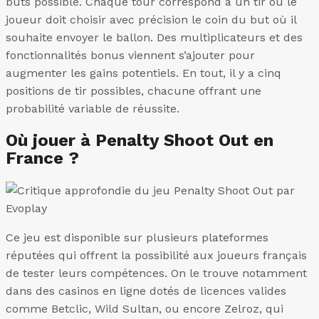
buts possible. Chaque tour correspond à un tir où le
joueur doit choisir avec précision le coin du but où il
souhaite envoyer le ballon. Des multiplicateurs et des
fonctionnalités bonus viennent s’ajouter pour
augmenter les gains potentiels. En tout, il y a cinq
positions de tir possibles, chacune offrant une
probabilité variable de réussite.
Où jouer à Penalty Shoot Out en
France ?
Ce jeu est disponible sur plusieurs plateformes
réputées qui offrent la possibilité aux joueurs français
de tester leurs compétences. On le trouve notamment
dans des casinos en ligne dotés de licences valides
comme Betclic, Wild Sultan, ou encore Zelroz, qui