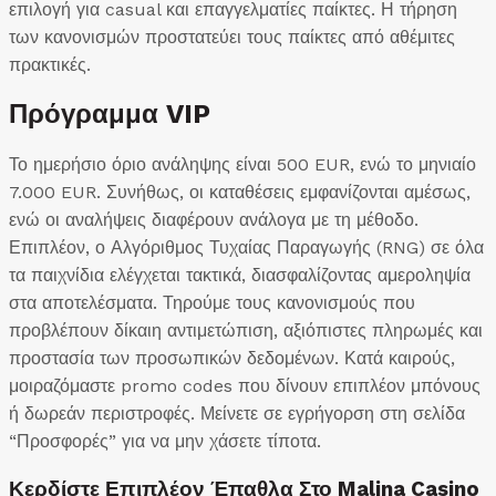
επιλογή για casual και επαγγελματίες παίκτες. Η τήρηση
των κανονισμών προστατεύει τους παίκτες από αθέμιτες
πρακτικές.
Πρόγραμμα VIP
Το ημερήσιο όριο ανάληψης είναι 500 EUR, ενώ το μηνιαίο
7.000 EUR. Συνήθως, οι καταθέσεις εμφανίζονται αμέσως,
ενώ οι αναλήψεις διαφέρουν ανάλογα με τη μέθοδο.
Επιπλέον, ο Αλγόριθμος Τυχαίας Παραγωγής (RNG) σε όλα
τα παιχνίδια ελέγχεται τακτικά, διασφαλίζοντας αμεροληψία
στα αποτελέσματα. Τηρούμε τους κανονισμούς που
προβλέπουν δίκαιη αντιμετώπιση, αξιόπιστες πληρωμές και
προστασία των προσωπικών δεδομένων. Κατά καιρούς,
μοιραζόμαστε promo codes που δίνουν επιπλέον μπόνους
ή δωρεάν περιστροφές. Μείνετε σε εγρήγορση στη σελίδα
“Προσφορές” για να μην χάσετε τίποτα.
Κερδίστε Επιπλέον Έπαθλα Στο Malina Casino