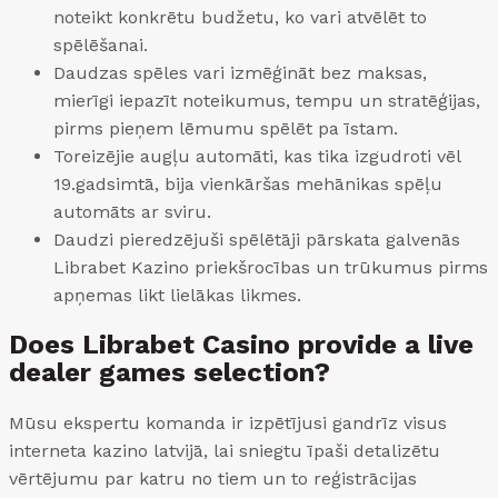
noteikt konkrētu budžetu, ko vari atvēlēt to
spēlēšanai.
Daudzas spēles vari izmēģināt bez maksas,
mierīgi iepazīt noteikumus, tempu un stratēģijas,
pirms pieņem lēmumu spēlēt pa īstam.
Toreizējie augļu automāti, kas tika izgudroti vēl
19.gadsimtā, bija vienkāršas mehānikas spēļu
automāts ar sviru.
Daudzi pieredzējuši spēlētāji pārskata galvenās
Librabet Kazino priekšrocības un trūkumus pirms
apņemas likt lielākas likmes.
Does Librabet Casino provide a live
dealer games selection?
Mūsu ekspertu komanda ir izpētījusi gandrīz visus
interneta kazino latvijā, lai sniegtu īpaši detalizētu
vērtējumu par katru no tiem un to reģistrācijas