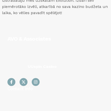
izstrādātāju mēs uzskatām Evolution. Izdari sev
piemērotāko izvēli, atkarībā no sava kazino budžeta un
laika, ko vēlies pavadīt spēlējot!
AVO & Associates
Welcome to AVO & Associates, your premier real
estate partner in
Washington DC, Virginia and
Maryland
UUspin Casino
.
Contact Info
1140 3rd St NE #405 Washington DC 20002
202-716-9120