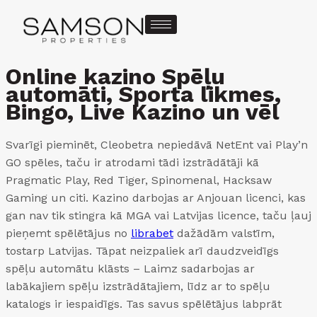
Online kazino Spēļu
automāti, Sporta likmes,
Bingo, Live Kazino un vēl
Svarīgi pieminēt, Cleobetra nepiedāvā NetEnt vai Play’n
GO spēles, taču ir atrodami tādi izstrādātāji kā
Pragmatic Play, Red Tiger, Spinomenal, Hacksaw
Gaming un citi. Kazino darbojas ar Anjouan licenci, kas
gan nav tik stingra kā MGA vai Latvijas licence, taču ļauj
pieņemt spēlētājus no
librabet
dažādām valstīm,
tostarp Latvijas. Tāpat neizpaliek arī daudzveidīgs
spēļu automātu klāsts – Laimz sadarbojas ar
labākajiem spēļu izstrādātajiem, līdz ar to spēļu
katalogs ir iespaidīgs. Tas savus spēlētājus labprāt