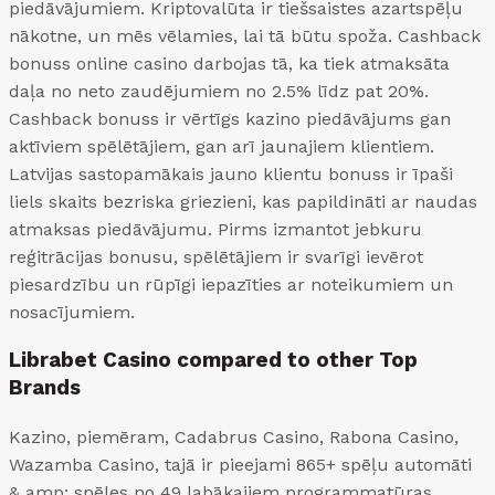
piedāvājumiem. Kriptovalūta ir tiešsaistes azartspēļu
nākotne, un mēs vēlamies, lai tā būtu spoža. Cashback
bonuss online casino darbojas tā, ka tiek atmaksāta
daļa no neto zaudējumiem no 2.5% līdz pat 20%.
Cashback bonuss ir vērtīgs kazino piedāvājums gan
aktīviem spēlētājiem, gan arī jaunajiem klientiem.
Latvijas sastopamākais jauno klientu bonuss ir īpaši
liels skaits bezriska griezieni, kas papildināti ar naudas
atmaksas piedāvājumu. Pirms izmantot jebkuru
reģitrācijas bonusu, spēlētājiem ir svarīgi ievērot
piesardzību un rūpīgi iepazīties ar noteikumiem un
nosacījumiem.
Librabet Casino compared to other Top
Brands
Kazino, piemēram, Cadabrus Casino, Rabona Casino,
Wazamba Casino, tajā ir pieejami 865+ spēļu automāti
& amp; spēles no 49 labākajiem programmatūras