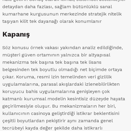
detaydan daha fazlası, sağlam bütünlüklü sanal
kumarhane kurgusunun merkezinde stratejik nitelik
taşıyan kilit tek dayanağı olarak konumlanır
Kapanış
Söz konusu örnek vakası yakından analiz edildiğinde,
müşteri güven ortamının yalnızca bir altyapısal
mekanizma tek başına tek başına tek lisans
belgesinden tek boyutlu olmadığı net biçimde ortaya
çıkar. Koruma, resmi izin temelinden veri gizlilik
uygulamalarına, parasal akışlardaki izlenebilirlikten
koruyucu bahis uygulamalarına genişleyen çok
katmanlı kurumsal modelin kesintisiz düzeyde hayata
geçirilmesiyle oluşur. Bu mekanizmaların her biri,
kullanıcının casinoya geliştirdiği istikrar beklentisini
çeşitli boyutlardan pekiştirir aynı zamanda genel
tecrübeyi kayda değer şekilde daha istikrarlı