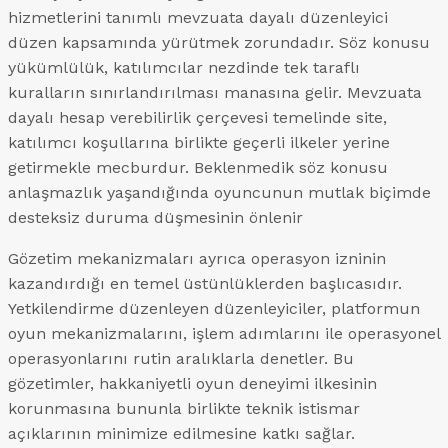
hizmetlerini tanımlı mevzuata dayalı düzenleyici
düzen kapsamında yürütmek zorundadır. Söz konusu
yükümlülük, katılımcılar nezdinde tek taraflı
kuralların sınırlandırılması manasına gelir. Mevzuata
dayalı hesap verebilirlik çerçevesi temelinde site,
katılımcı koşullarına birlikte geçerli ilkeler yerine
getirmekle mecburdur. Beklenmedik söz konusu
anlaşmazlık yaşandığında oyuncunun mutlak biçimde
desteksiz duruma düşmesinin önlenir
Gözetim mekanizmaları ayrıca operasyon izninin
kazandırdığı en temel üstünlüklerden başlıcasıdır.
Yetkilendirme düzenleyen düzenleyiciler, platformun
oyun mekanizmalarını, işlem adımlarını ile operasyonel
operasyonlarını rutin aralıklarla denetler. Bu
gözetimler, hakkaniyetli oyun deneyimi ilkesinin
korunmasına bununla birlikte teknik istismar
açıklarının minimize edilmesine katkı sağlar.