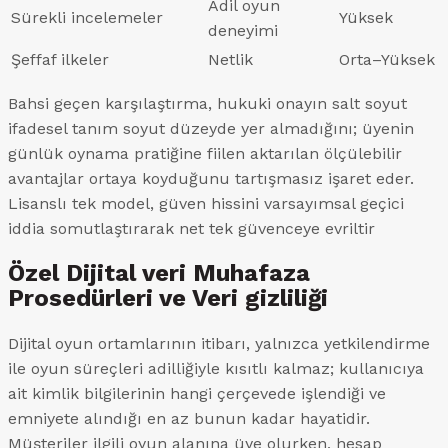
Adil oyun
Sürekli incelemeler
Yüksek
deneyimi
Şeffaf ilkeler
Netlik
Orta–Yüksek
Bahsi geçen karşılaştırma, hukuki onayın salt soyut
ifadesel tanım soyut düzeyde yer almadığını; üyenin
günlük oynama pratiğine fiilen aktarılan ölçülebilir
avantajlar ortaya koyduğunu tartışmasız işaret eder.
Lisanslı tek model, güven hissini varsayımsal geçici
iddia somutlaştırarak net tek güvenceye evriltir
Özel Dijital veri Muhafaza
Prosedürleri ve Veri gizliliği
Dijital oyun ortamlarının itibarı, yalnızca yetkilendirme
ile oyun süreçleri adilliğiyle kısıtlı kalmaz; kullanıcıya
ait kimlik bilgilerinin hangi çerçevede işlendiği ve
emniyete alındığı en az bunun kadar hayatidir.
Müşteriler ilgili oyun alanına üye olurken, hesap