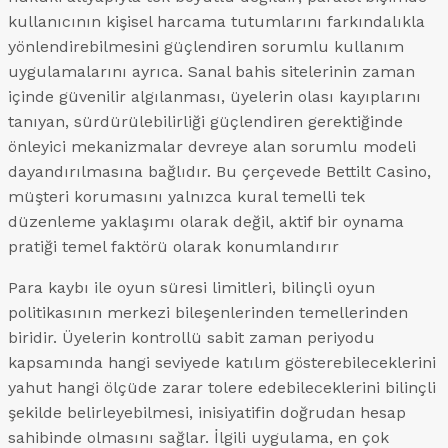
kullanıcının kişisel harcama tutumlarını farkındalıkla
yönlendirebilmesini güçlendiren sorumlu kullanım
uygulamalarını ayrıca. Sanal bahis sitelerinin zaman
içinde güvenilir algılanması, üyelerin olası kayıplarını
tanıyan, sürdürülebilirliği güçlendiren gerektiğinde
önleyici mekanizmalar devreye alan sorumlu modeli
dayandırılmasına bağlıdır. Bu çerçevede Bettilt Casino,
müşteri korumasını yalnızca kural temelli tek
düzenleme yaklaşımı olarak değil, aktif bir oynama
pratiği temel faktörü olarak konumlandırır
Para kaybı ile oyun süresi limitleri, bilinçli oyun
politikasının merkezi bileşenlerinden temellerinden
biridir. Üyelerin kontrollü sabit zaman periyodu
kapsamında hangi seviyede katılım gösterebileceklerini
yahut hangi ölçüde zarar tolere edebileceklerini bilinçli
şekilde belirleyebilmesi, inisiyatifin doğrudan hesap
sahibinde olmasını sağlar. İlgili uygulama, en çok