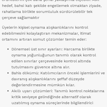
hedef, bahsi katı şekilde engellemek olmaktan ziyade,
rahatlama birlikte sorumluluk sürdürülebilir tek
çerçeve sağlamaktır
Üyelerin kişisel oynama alışkanlıklarını kontrol
edebilmesini kolaylaştıran mekanizmalar, itimat
ortamını artıran somut çözümler temin eder:
Dönemsel üst sınır ayarları: Harcama birlikte
oynama yoğunluğunun tanımlı olarak kontrol
edilen sınırlar çerçevesinde kontrol altında
tutulmasını güvence altına alır.
Bahis dökümü: Katılımcıların önceki işlemlerini ve
davranış alışkanlıklarını şeffaf düzeyde
değerlendirmesine mümkün kılar.
Akıllı uyarı çözümleri: Tanımlı kontrol noktalarına
kritik seviyeye gelindiğinde alternatif olarak
uzatılmış oynama süreçlerinde bilgilendirici