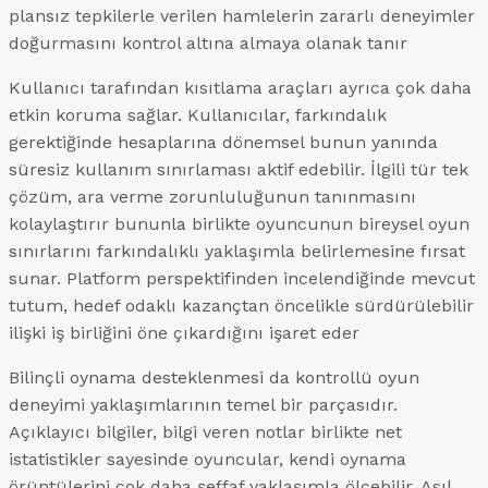
plansız tepkilerle verilen hamlelerin zararlı deneyimler
doğurmasını kontrol altına almaya olanak tanır
Kullanıcı tarafından kısıtlama araçları ayrıca çok daha
etkin koruma sağlar. Kullanıcılar, farkındalık
gerektiğinde hesaplarına dönemsel bunun yanında
süresiz kullanım sınırlaması aktif edebilir. İlgili tür tek
çözüm, ara verme zorunluluğunun tanınmasını
kolaylaştırır bununla birlikte oyuncunun bireysel oyun
sınırlarını farkındalıklı yaklaşımla belirlemesine fırsat
sunar. Platform perspektifinden incelendiğinde mevcut
tutum, hedef odaklı kazançtan öncelikle sürdürülebilir
ilişki iş birliğini öne çıkardığını işaret eder
Bilinçli oynama desteklenmesi da kontrollü oyun
deneyimi yaklaşımlarının temel bir parçasıdır.
Açıklayıcı bilgiler, bilgi veren notlar birlikte net
istatistikler sayesinde oyuncular, kendi oynama
örüntülerini çok daha şeffaf yaklaşımla ölçebilir. Asıl