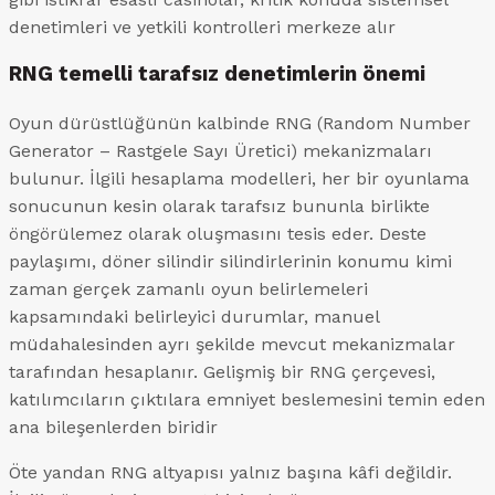
denetimleri ve yetkili kontrolleri merkeze alır
RNG temelli tarafsız denetimlerin önemi
Oyun dürüstlüğünün kalbinde RNG (Random Number
Generator – Rastgele Sayı Üretici) mekanizmaları
bulunur. İlgili hesaplama modelleri, her bir oyunlama
sonucunun kesin olarak tarafsız bununla birlikte
öngörülemez olarak oluşmasını tesis eder. Deste
paylaşımı, döner silindir silindirlerinin konumu kimi
zaman gerçek zamanlı oyun belirlemeleri
kapsamındaki belirleyici durumlar, manuel
müdahalesinden ayrı şekilde mevcut mekanizmalar
tarafından hesaplanır. Gelişmiş bir RNG çerçevesi,
katılımcıların çıktılara emniyet beslemesini temin eden
ana bileşenlerden biridir
Öte yandan RNG altyapısı yalnız başına kâfi değildir.