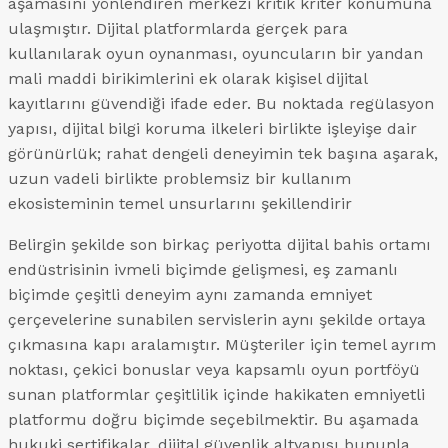
aşamasını yönlendiren merkezi kritik kriter konumuna
ulaşmıştır. Dijital platformlarda gerçek para
kullanılarak oyun oynanması, oyuncuların bir yandan
mali maddi birikimlerini ek olarak kişisel dijital
kayıtlarını güvendiği ifade eder. Bu noktada regülasyon
yapısı, dijital bilgi koruma ilkeleri birlikte işleyişe dair
görünürlük; rahat dengeli deneyimin tek başına aşarak,
uzun vadeli birlikte problemsiz bir kullanım
ekosisteminin temel unsurlarını şekillendirir
Belirgin şekilde son birkaç periyotta dijital bahis ortamı
endüstrisinin ivmeli biçimde gelişmesi, eş zamanlı
biçimde çeşitli deneyim aynı zamanda emniyet
çerçevelerine sunabilen servislerin aynı şekilde ortaya
çıkmasına kapı aralamıştır. Müşteriler için temel ayrım
noktası, çekici bonuslar veya kapsamlı oyun portföyü
sunan platformlar çeşitlilik içinde hakikaten emniyetli
platformu doğru biçimde seçebilmektir. Bu aşamada
hukuki sertifikalar, dijital güvenlik altyapısı bununla