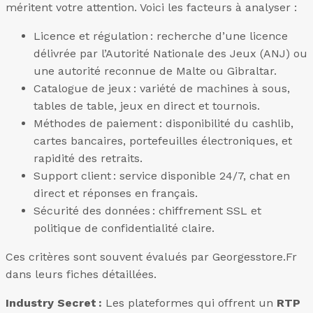
méritent votre attention. Voici les facteurs à analyser :
Licence et régulation : recherche d’une licence
délivrée par l’Autorité Nationale des Jeux (ANJ) ou
une autorité reconnue de Malte ou Gibraltar.
Catalogue de jeux : variété de machines à sous,
tables de table, jeux en direct et tournois.
Méthodes de paiement : disponibilité du cashlib,
cartes bancaires, portefeuilles électroniques, et
rapidité des retraits.
Support client : service disponible 24/7, chat en
direct et réponses en français.
Sécurité des données : chiffrement SSL et
politique de confidentialité claire.
Ces critères sont souvent évalués par Georgesstore.Fr
dans leurs fiches détaillées.
Industry Secret :
Les plateformes qui offrent un
RTP