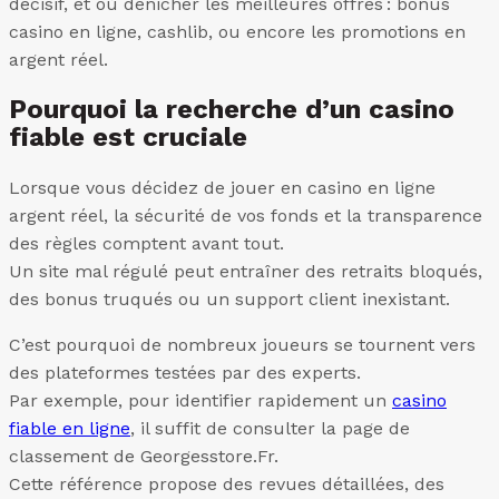
décisif, et où dénicher les meilleures offres : bonus
casino en ligne, cashlib, ou encore les promotions en
argent réel.
Pourquoi la recherche d’un casino
fiable est cruciale
Lorsque vous décidez de jouer en casino en ligne
argent réel, la sécurité de vos fonds et la transparence
des règles comptent avant tout.
Un site mal régulé peut entraîner des retraits bloqués,
des bonus truqués ou un support client inexistant.
C’est pourquoi de nombreux joueurs se tournent vers
des plateformes testées par des experts.
Par exemple, pour identifier rapidement un
casino
fiable en ligne
, il suffit de consulter la page de
classement de Georgesstore.Fr.
Cette référence propose des revues détaillées, des