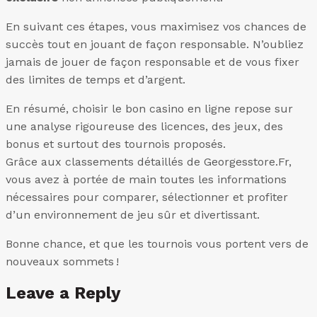
En suivant ces étapes, vous maximisez vos chances de
succès tout en jouant de façon responsable. N’oubliez
jamais de jouer de façon responsable et de vous fixer
des limites de temps et d’argent.
En résumé, choisir le bon casino en ligne repose sur
une analyse rigoureuse des licences, des jeux, des
bonus et surtout des tournois proposés.
Grâce aux classements détaillés de Georgesstore.Fr,
vous avez à portée de main toutes les informations
nécessaires pour comparer, sélectionner et profiter
d’un environnement de jeu sûr et divertissant.
Bonne chance, et que les tournois vous portent vers de
nouveaux sommets !
Leave a Reply