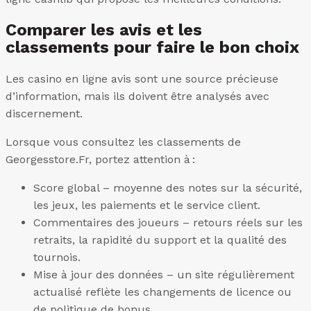
Comparer les avis et les
classements pour faire le bon choix
Les casino en ligne avis sont une source précieuse
d’information, mais ils doivent être analysés avec
discernement.
Lorsque vous consultez les classements de
Georgesstore.Fr, portez attention à :
Score global – moyenne des notes sur la sécurité,
les jeux, les paiements et le service client.
Commentaires des joueurs – retours réels sur les
retraits, la rapidité du support et la qualité des
tournois.
Mise à jour des données – un site régulièrement
actualisé reflète les changements de licence ou
de politique de bonus.