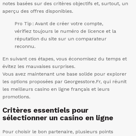
notes basées sur des critères objectifs et, surtout, un
aperçu des offres disponibles.
Pro Tip : Avant de créer votre compte,
vérifiez toujours le numéro de licence et la
réputation du site sur un comparateur
reconnu.
En suivant ces étapes, vous économisez du temps et
évitez les mauvaises surprises.
Vous avez maintenant une base solide pour explorer
les options proposées par Georgesstore.Fr, qui réunit
les meilleurs casino en ligne français et leurs
promotions.
Critères essentiels pour
sélectionner un casino en ligne
Pour choisir le bon partenaire, plusieurs points