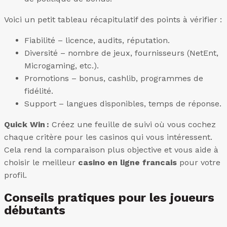
Voici un petit tableau récapitulatif des points à vérifier :
Fiabilité – licence, audits, réputation.
Diversité – nombre de jeux, fournisseurs (NetEnt,
Microgaming, etc.).
Promotions – bonus, cashlib, programmes de
fidélité.
Support – langues disponibles, temps de réponse.
Quick Win :
Créez une feuille de suivi où vous cochez
chaque critère pour les casinos qui vous intéressent.
Cela rend la comparaison plus objective et vous aide à
choisir le meilleur
casino en ligne francais
pour votre
profil.
Conseils pratiques pour les joueurs
débutants