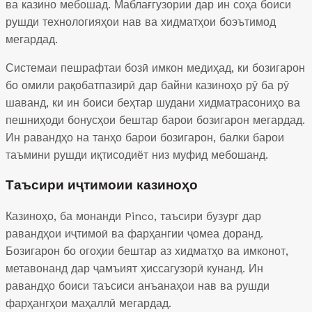
ва казино мебошад. Маблағгузории дар ин соҳа боиси
рушди технологияҳои нав ва хидматҳои боэътимод
мегардад.
Системаи пешрафтаи бозӣ имкон медиҳад, ки бозигарон
бо омили рақобатпазирӣ дар байни казиноҳо рӯ ба рӯ
шаванд, ки ин боиси беҳтар шудани хидматрасониҳо ва
пешниҳоди бонусҳои бештар барои бозигарон мегардад.
Ин равандҳо на танҳо барои бозигарон, балки барои
таъмини рушди иқтисодиёт низ муфид мебошанд.
Таъсири иҷтимоии казиноҳо
Казиноҳо, ба монанди Pinco, таъсири бузург дар
равандҳои иҷтимоӣ ва фарҳангии ҷомеа доранд.
Бозигарон бо огоҳии бештар аз хидматҳо ва имконот,
метавонанд дар ҷамъият ҳиссагузорӣ кунанд. Ин
равандҳо боиси таъсиси анъанаҳои нав ва рушди
фарҳангҳои маҳаллӣ мегардад.