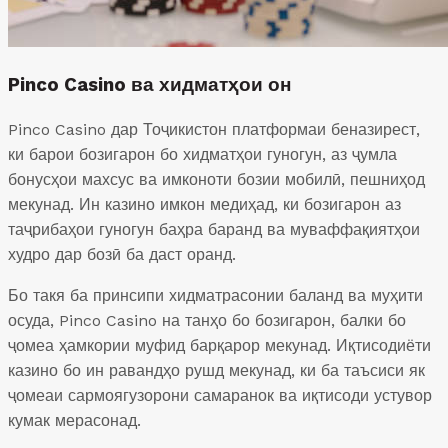
Pinco Casino ва хидматҳои он
Pinco Casino дар Тоҷикистон платформаи беназирест,
ки барои бозигарон бо хидматҳои гуногун, аз ҷумла
бонусҳои махсус ва имконоти бозии мобилӣ, пешниҳод
мекунад. Ин казино имкон медиҳад, ки бозигарон аз
таҷрибаҳои гуногун баҳра баранд ва муваффақиятҳои
худро дар бозӣ ба даст оранд.
Бо такя ба принсипи хидматрасонии баланд ва муҳити
осуда, Pinco Casino на танҳо бо бозигарон, балки бо
ҷомеа ҳамкории муфид барқарор мекунад. Иқтисодиёти
казино бо ин равандҳо рушд мекунад, ки ба таъсиси як
ҷомеаи сармоягузорони самаранок ва иқтисоди устувор
кумак мерасонад.